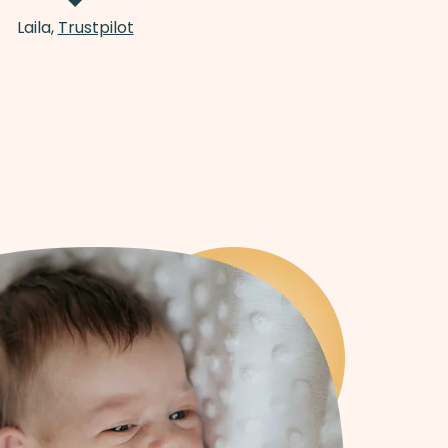
Laila,
Trustpilot