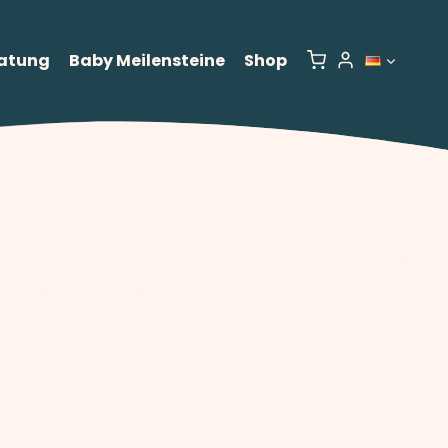
atung
Baby Meilensteine
Shop