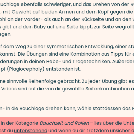
auchlage ebenfalls schwieriger, und das Drehen von der R
egt, mit Gewicht auf beiden Armen und dem Kopf gegen di
hl an der Vorder- als auch an der Rückseite und an den
 gibt und dein Baby auf eine Seite kippt, zur Seite wegrol
egen.
uf dem Weg zu einer symmetrischen Entwicklung, einer s
kannst. Die Übungen sind eine Kombination aus Tipps für e
derungen in deinen Hebe- und Tragetechniken. Außerdem 
opf (Plagiocephaly)
entstanden ist.
ne sinnvolle Reihenfolge gebracht. Zu jeder Übung gibt e
nd Videos sind auf die von dir gewählte Seitenkombinatio
en- in die Bauchlage drehen kann, wähle stattdessen da
in der Kategorie
Bauchzeit und Rollen
– lies über die Un
est du
untenstehend
und wenn du dir trotzdem unsicher d