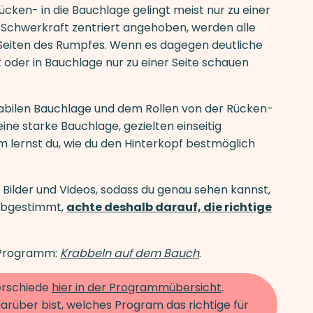
ücken- in die Bauchlage gelingt meist nur zu einer
e Schwerkraft zentriert angehoben, werden alle
 Seiten des Rumpfes. Wenn es dagegen deutliche
lt oder in Bauchlage nur zu einer Seite schauen
tabilen Bauchlage und dem Rollen von der Rücken-
ine starke Bauchlage, gezielten einseitig
lernst du, wie du den Hinterkopf bestmöglich
s Bilder und Videos, sodass du genau sehen kannst,
n abgestimmt,
achte deshalb darauf, die richtige
s Programm:
Krabbeln auf dem Bauch
.
terschiede
hier in der Programmübersicht
.
arüber bist, welches Program das richtige für