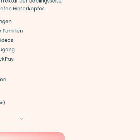
rektur der Lieblingsseite,
efen Hinterkopfes.
ungen
e Familien
Videos
Zugang
ckPay
hen
en)