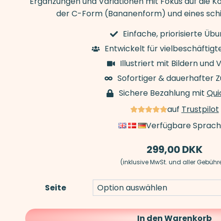
Ergänzungen und Variationen mit Fokus auf die Kor
der C-Form (Bananenform) und eines schi
Einfache, priorisierte Üb
Entwickelt für vielbeschäftigt
Illustriert mit Bildern und 
Sofortiger & dauerhafter 
Sichere Bezahlung mit
Qui
auf
Trustpilot
Verfügbare Sprac
299,00
DKK
(inklusive MwSt. und aller Gebühr
Seite
In den Warenkorb