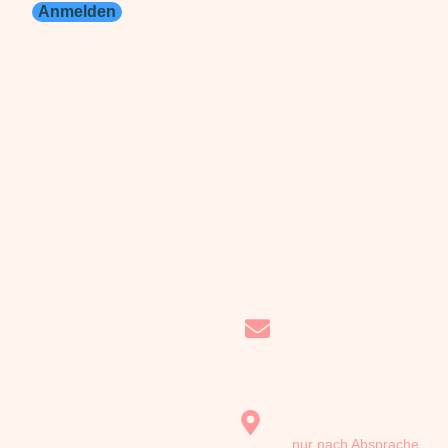
Anmelden
Schreib mir oder besuc
Maria Schultz Appelt
Kinderphysiotherapeutin
maria@develobaby.com
Frederiksgade 74E,
8000 Aarhus C, Dänemark
(
nur nach Absprache
)