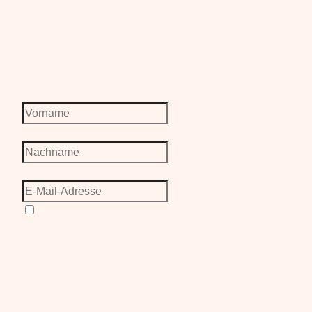
Lass uns in Kontakt bleiben
meinen Newslette
Vorname
Nachname
E-Mail-Adresse
Ich bestätige, dass ich damit einverstanden bin, dass Dev
per E-Mail mit für mich und mein Baby relevantem Wissen
kontaktiert, und dass ich die
Allgemeinen Geschäftsbedin
Datenschutzrichtlinie
gelesen habe und beiden zustimme.